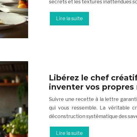
secrets et les textures inattendues s
Lire la suite
Libérez le chef créati
inventer vos propres 
Suivre une recette à la lettre garan
qui vous ressemble. La véritable c
déconstruction systématique des saveu
Lire la suite